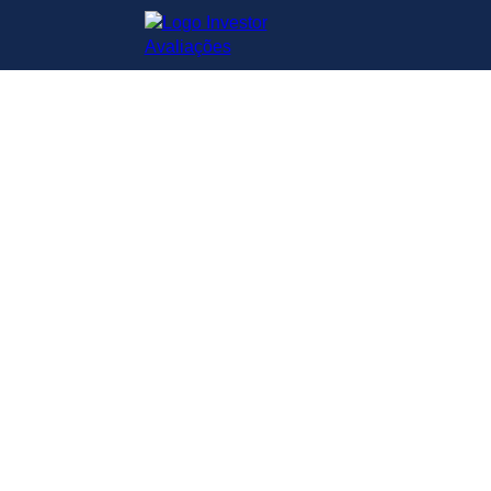
Planilha de
Valuation
Versão 2025
Dados de mercado atualizados
✓
O valor do seu negócio em
7
passos rápidos
com os métodos
de Fluxo de Caixa Descontado e
Múltiplos de Mercado.