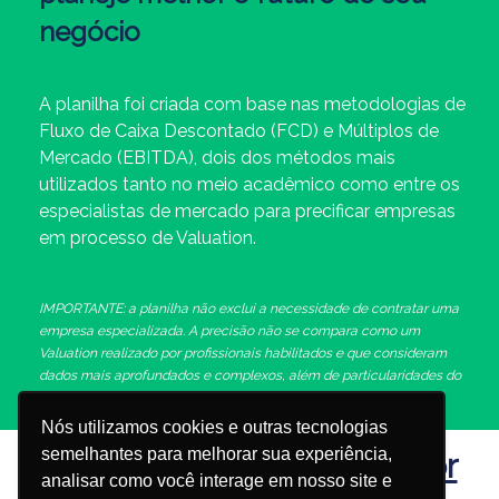
negócio
A planilha foi criada com base nas metodologias de
Fluxo de Caixa Descontado (FCD) e Múltiplos de
Mercado (EBITDA), dois dos métodos mais
utilizados tanto no meio acadêmico como entre os
especialistas de mercado para precificar empresas
em processo de Valuation.
IMPORTANTE: a planilha não exclui a necessidade de contratar uma
empresa especializada. A precisão não se compara como um
Valuation realizado por profissionais habilitados e que consideram
dados mais aprofundados e complexos, além de particularidades do
seu negócio.
Nós utilizamos cookies e outras tecnologias
semelhantes para melhorar sua experiência,
Alguns clientes da Investor
analisar como você interage em nosso site e